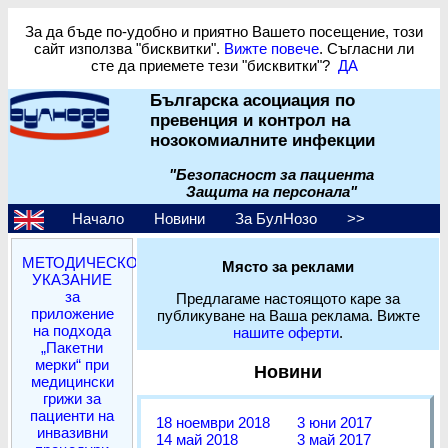
За да бъде по-удобно и приятно Вашето посещение, този
сайт използва "бисквитки".
Вижте повече
. Съгласни ли
сте да приемете тези "бисквитки"?
ДА
Българска асоциация по
превенция и контрол на
нозокомиалните инфекции
"Безопасност за пациента
Защита на персонала"
Начало
Новини
За БулНозо
>>
МЕТОДИЧЕСКО
Място за реклами
УКАЗАНИЕ
за
Предлагаме настоящото каре за
приложение
публикуване на Ваша реклама. Вижте
на подхода
нашите оферти
.
„Пакетни
мерки“ при
Новини
медицински
грижи за
пациенти на
18 ноември 2018
3 юни 2017
инвазивни
14 май 2018
3 май 2017