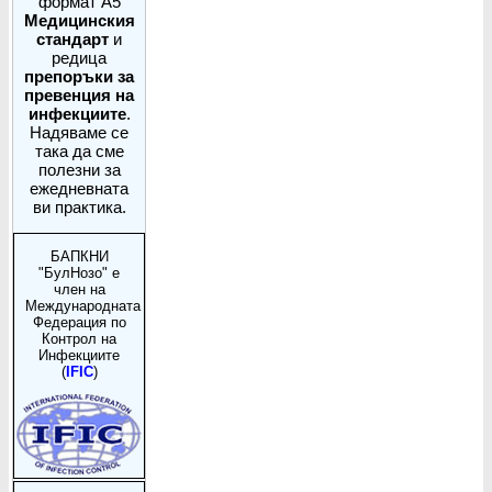
формат А5
Медицинския
стандарт
и
редица
препоръки за
превенция на
инфекциите
.
Надяваме се
така да сме
полезни за
ежедневната
ви практика.
БАПКНИ
"БулНозо" е
член на
Международната
Федерация по
Контрол на
Инфекциите
(
IFIC
)