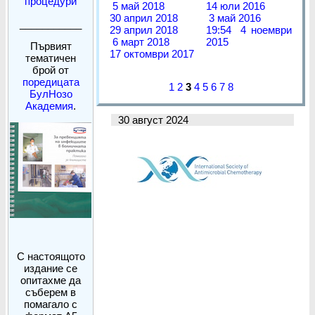
процедури
5 май 2018
14 юли 2016
30 април 2018
3 май 2016
___________
29 април 2018
19:54 4 ноември
6 март 2018
2015
Първият
17 октомври 2017
тематичен
брой от
поредицата
1
2
3
4
5
6
7
8
БулНозо
Академия
.
30 август 2024
С настоящото
издание се
опитахме да
съберем в
помагало с