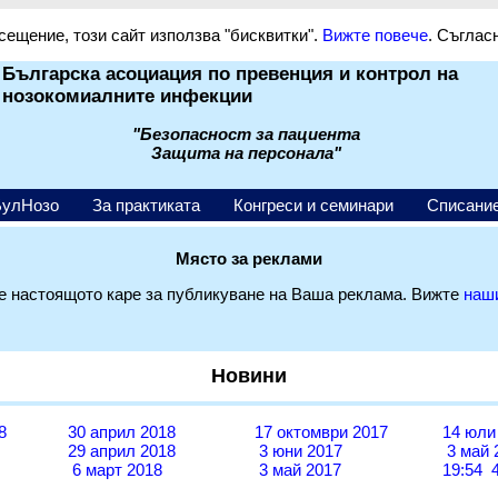
сещение, този сайт използва "бисквитки".
Вижте повече
. Съглас
Българска асоциация по превенция и контрол на
нозокомиалните инфекции
"Безопасност за пациента
Защита на персонала"
БулНозо
За практиката
Конгреси и семинари
Списани
Място за реклами
 настоящото каре за публикуване на Ваша реклама. Вижте
наш
Новини
8
30 април 2018
17 октомври 2017
14 юли
29 април 2018
3 юни 2017
3 май 
6 март 2018
3 май 2017
19:54 