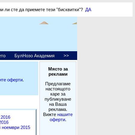
ни ли сте да приемете тези "бисквитки"?
ДА
ето
БулНозо Академия
>>
Място за
реклами
ите оферти
.
Предлагаме
настоящото
каре за
публикуване
на Ваша
реклама.
Вижте
нашите
 2016
оферти
.
2016
4 ноември 2015