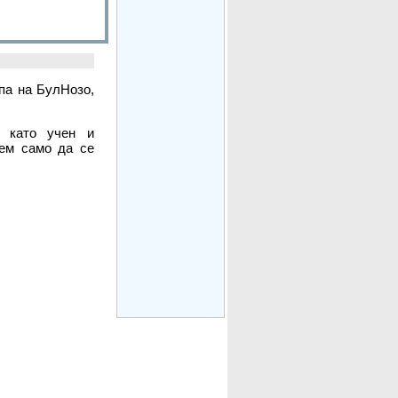
ипа на БулНозо,
т като учен и
жем само да се