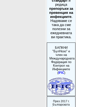
стандарт
и
редица
препоръки за
превенция на
инфекциите
.
Надяваме се
така да сме
полезни за
ежедневната
ви практика.
БАПКНИ
"БулНозо" е
член на
Международната
Федерация по
Контрол на
Инфекциите
(
IFIC
)
През 2017 г.
Българската