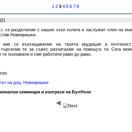
1
2
3
4
5
6
7
8
021
.г. се разделихме с нашия скъп колега и заслужил член на ек
ислав Новкиришки.
 ние се възхищавахме на твоята ерудиция и почтенос
 търсехме те за съвет, разчитахме на помощта ти. Сега мо
е те познавали и сме работили рамо до рамо.
озо
път на доц. Новкиришки
ионални семинари и конгреси на БулНозо