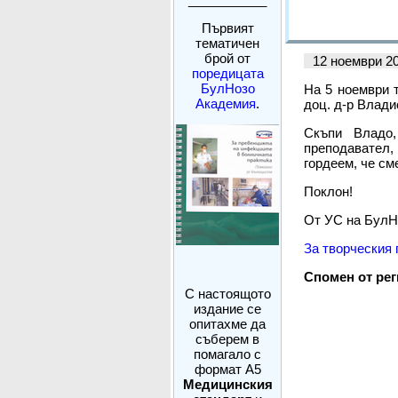
Първият
тематичен
брой от
12 ноември 2
поредицата
БулНозо
На 5 ноември т
Академия
.
доц. д-р Влад
Скъпи Владо,
преподавател,
гордеем, че см
Поклон!
От УС на БулН
За творческия 
Спомен от рег
С настоящото
издание се
опитахме да
съберем в
помагало с
формат А5
Медицинския