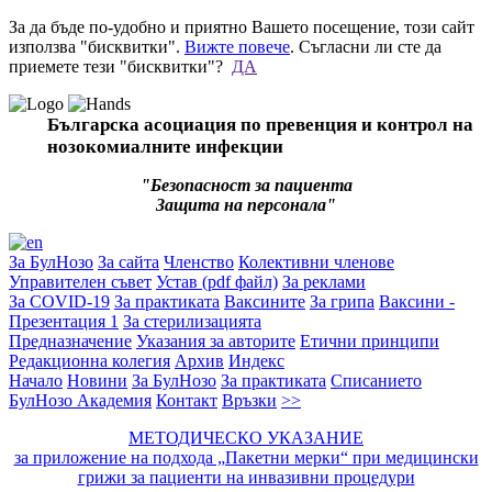
За да бъде по-удобно и приятно Вашето посещение, този сайт
използва "бисквитки".
Вижте повече
. Съгласни ли сте да
приемете тези "бисквитки"?
ДА
Българска асоциация по превенция и контрол на
нозокомиалните инфекции
"Безопасност за пациента
Защита на персонала"
За БулНозо
За сайта
Членство
Колективни членове
Управителен съвет
Устав (pdf файл)
За реклами
За COVID-19
За практиката
Ваксините
За грипа
Ваксини -
Презентация 1
За стерилизацията
Предназначение
Указания за авторите
Етични принципи
Редакционна колегия
Архив
Индекс
Начало
Новини
За БулНозо
За практиката
Списанието
БулНозо Академия
Контакт
Връзки
>>
МЕТОДИЧЕСКО УКАЗАНИЕ
за приложение на подхода „Пакетни мерки“ при медицински
грижи за пациенти на инвазивни процедури