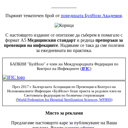
___________
Първият тематичен брой от
поредицата БулНозо Академия
.
С настоящото издание се опитахме да съберем в помагало с
формат А5
Медицинския стандарт
и редица
препоръки за
превенция на инфекциите
. Надяваме се така да сме полезни
за ежедневната ви практика.
БАПКНИ "БулНозо" е член на Международната Федерация по
Контрол на Инфекциите (
IFIC
)
През 2017 г. Българската Асоциация по Превенция и Контрол на
Нозокомиалните Инфекции «БулНозо» беше приета за редовен член на
Световната федерация по болнична стерилизация
(
World Federation for Hospital Sterilization Sciences, WFHSS
)
Място за реклами
Предлагаме настоящото каре за публикуване на Ваша
реклама. Вижте
нашите оферти
.