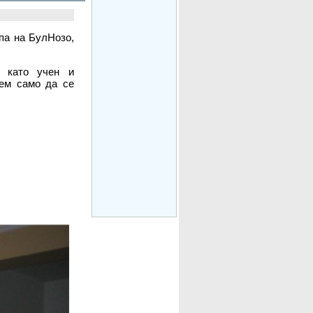
ипа на БулНозо,
т като учен и
жем само да се