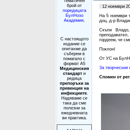
тематичен
брой от
12 ноември 2
поредицата
БулНозо
На 5 ноември т
Академия
.
доц. д-р Влад
Скъпи Владо,
преподавател,
С настоящото
гордеем, че см
издание се
опитахме да
Поклон!
съберем в
От УС на БулН
помагало с
формат А5
За творческия 
Медицинския
стандарт
и
Спомен от рег
редица
препоръки за
превенция на
инфекциите
.
Надяваме се
така да сме
полезни за
ежедневната
ви практика.