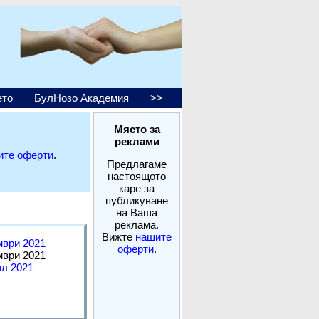
ето
БулНозо Академия
>>
Място за
реклами
ите оферти
.
Предлагаме
настоящото
каре за
публикуване
на Ваша
реклама.
Вижте
нашите
мври 2021
оферти
.
мври 2021
ил 2021