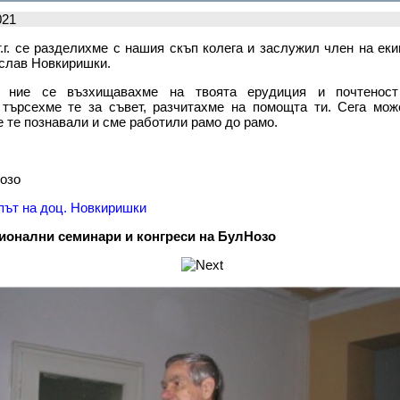
021
.г. се разделихме с нашия скъп колега и заслужил член на ек
ислав Новкиришки.
 ние се възхищавахме на твоята ерудиция и почтенос
 търсехме те за съвет, разчитахме на помощта ти. Сега мо
е те познавали и сме работили рамо до рамо.
озо
път на доц. Новкиришки
ионални семинари и конгреси на БулНозо