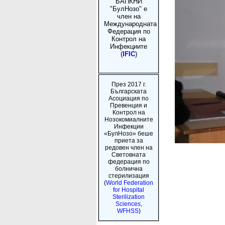
БАПКНИ
"БулНозо" е
член на
Международната
Федерация по
Контрол на
Инфекциите
(
IFIC
)
През 2017 г.
Българската
Асоциация по
Превенция и
Контрол на
Нозокомиалните
Инфекции
«БулНозо» беше
приета за
редовен член на
Световната
федерация по
болнична
стерилизация
(
World Federation
for Hospital
Sterilization
Sciences,
WFHSS
)