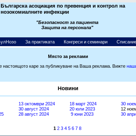
Българска асоциация по превенция и контрол на
нозокомиалните инфекции
"Безопасност за пациента
Защита на персонала"
БулНозо
За практиката
Конгреси и семинари
Списани
Място за реклами
 настоящото каре за публикуване на Ваша реклама. Вижте
наш
Новини
13 октомври 2024
18 март 2024
30 ное
30 август 2024
20 юли 2023
12 ное
25
28 август 2024
9 юни 2023
30 апр
1
2
3
4
5
6
7
8