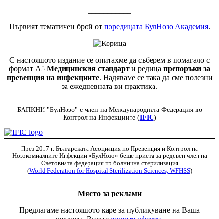
___________
Първият тематичен брой от
поредицата БулНозо Академия
.
С настоящото издание се опитахме да съберем в помагало с
формат А5
Медицинския стандарт
и редица
препоръки за
превенция на инфекциите
. Надяваме се така да сме полезни
за ежедневната ви практика.
БАПКНИ "БулНозо" е член на Международната Федерация по
Контрол на Инфекциите (
IFIC
)
През 2017 г. Българската Асоциация по Превенция и Контрол на
Нозокомиалните Инфекции «БулНозо» беше приета за редовен член на
Световната федерация по болнична стерилизация
(
World Federation for Hospital Sterilization Sciences, WFHSS
)
Място за реклами
Предлагаме настоящото каре за публикуване на Ваша
реклама. Вижте
нашите оферти
.