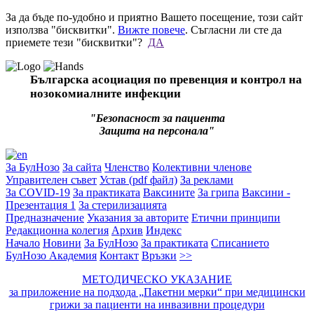
За да бъде по-удобно и приятно Вашето посещение, този сайт
използва "бисквитки".
Вижте повече
. Съгласни ли сте да
приемете тези "бисквитки"?
ДА
Българска асоциация по превенция и контрол на
нозокомиалните инфекции
"Безопасност за пациента
Защита на персонала"
За БулНозо
За сайта
Членство
Колективни членове
Управителен съвет
Устав (pdf файл)
За реклами
За COVID-19
За практиката
Ваксините
За грипа
Ваксини -
Презентация 1
За стерилизацията
Предназначение
Указания за авторите
Етични принципи
Редакционна колегия
Архив
Индекс
Начало
Новини
За БулНозо
За практиката
Списанието
БулНозо Академия
Контакт
Връзки
>>
МЕТОДИЧЕСКО УКАЗАНИЕ
за приложение на подхода „Пакетни мерки“ при медицински
грижи за пациенти на инвазивни процедури