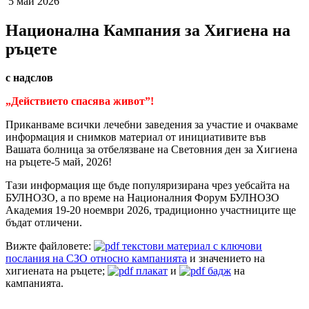
5 май 2026
Национална Кампания за Хигиена на
ръцете
с надслов
„Действието спасява живот”!
Приканваме всички лечебни заведения за участие и очакваме
информация и снимков материал от инициативите във
Вашата болница за отбелязване на Световния ден за Хигиена
на ръцете-5 май, 2026!
Тази информация ще бъде популяризирана чрез уебсайта на
БУЛНОЗО, а по време на Националния Форум БУЛНОЗО
Академия 19-20 ноември 2026, традиционно участниците ще
бъдат отличени.
Вижте файловете:
текстови материал с ключови
послания на СЗО относно кампанията
и значението на
хигиената на ръцете;
плакат
и
бадж
на
кампанията.